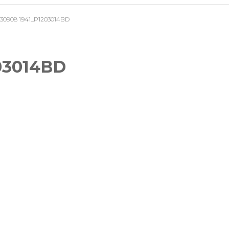
30908 1941_P1203014BD
Mariages
Séances photo lifestyle
03014BD
Reportages évènementiels
& professionnels
Photos d’identité
Tirages photos
Pour offrir