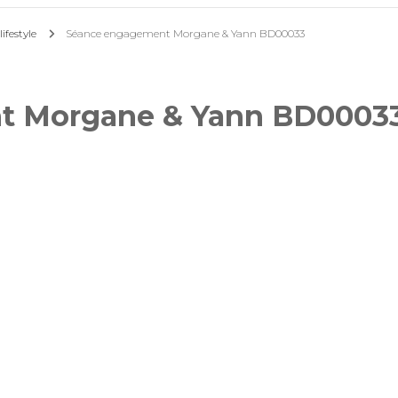
ifestyle
Séance engagement Morgane & Yann BD00033
Mariages
Séances photo lifestyle
t Morgane & Yann BD0003
Reportages évènementiels
& professionnels
Photos d’identité
Tirages photos
Pour offrir