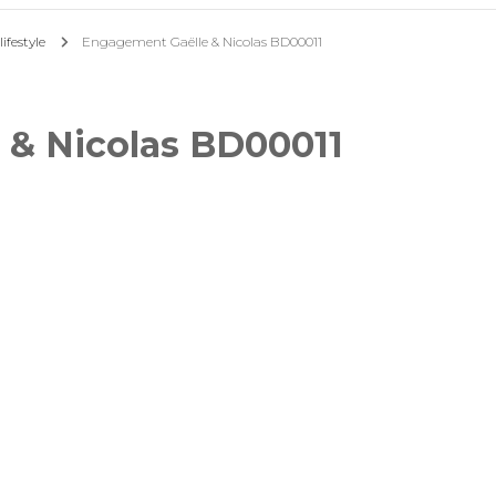
ifestyle
Engagement Gaëlle & Nicolas BD00011
Mariages
Séances photo lifestyle
 & Nicolas BD00011
Reportages évènementiels
& professionnels
Photos d’identité
Tirages photos
Pour offrir