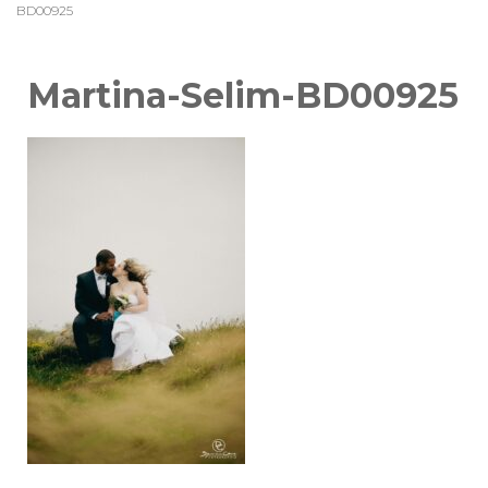
BD00925
Martina-Selim-BD00925