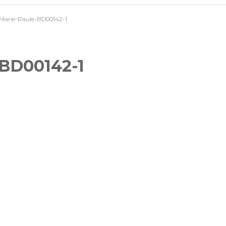
Marie-Paule-BD00142-1
Mariages
Séances photo lifestyle
-BD00142-1
Reportages évènementiels
& professionnels
Photos d’identité
Tirages photos
Pour offrir