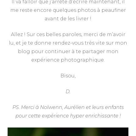
Il va falloir que j’arrête d’écrire maintenant, il
me reste encore quelques photos à peaufiner
avant de les livrer !
Allez ! Sur ces belles paroles, merci de m’avoir
lu, et je te donne rendez-vous très vite sur mon
blog pour continuer à te partager mon
expérience photographique.
Bisou,
D.
PS. Merci à Nolwenn, Aurélien et leurs enfants
pour cette expérience hyper enrichissante !