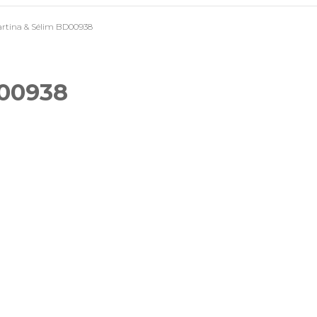
rtina & Sélim BD00938
Mariages
Séances photo lifestyle
D00938
Reportages évènementiels
& professionnels
Photos d’identité
Tirages photos
Pour offrir